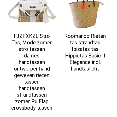
FJZFXKZL Stro
Roomando Rieten
Tas, Mode zomer
tas strandtas
stro tassen
Ibizatas tas
dames
Hippietas Basic II
handtassen
Elegance incl.
ontwerper hand
handtaslicht
geweven rieten
tassen
handtassen
strandtassen
zomer Pu Flap
crossbody tassen