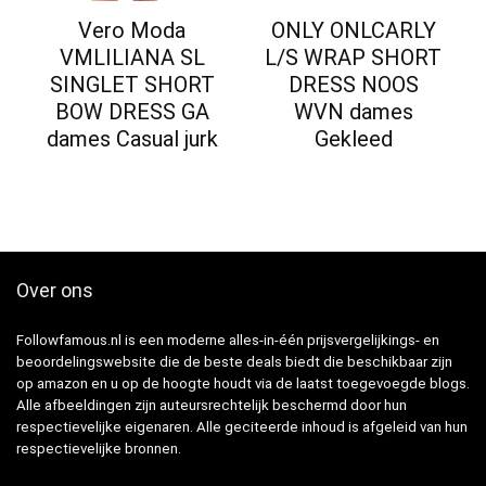
Vero Moda
ONLY ONLCARLY
VMLILIANA SL
L/S WRAP SHORT
SINGLET SHORT
DRESS NOOS
BOW DRESS GA
WVN dames
dames Casual jurk
Gekleed
Over ons
Followfamous.nl is een moderne alles-in-één prijsvergelijkings- en
beoordelingswebsite die de beste deals biedt die beschikbaar zijn
op amazon en u op de hoogte houdt via de laatst toegevoegde blogs.
Alle afbeeldingen zijn auteursrechtelijk beschermd door hun
respectievelijke eigenaren. Alle geciteerde inhoud is afgeleid van hun
respectievelijke bronnen.