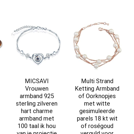
MICSAVI
Multi Strand
Vrouwen
Ketting Armband
armband 925
of Oorknopjes
sterling zilveren
met witte
hart charme
gesimuleerde
armband met
parels 18 kt wit
100 taal ik hou
of roségoud
van je projectie
verguld voor