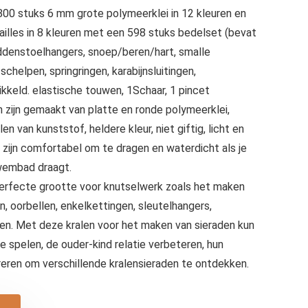
1800 stuks 6 mm grote polymeerklei in 12 kleuren en
illes in 8 kleuren met een 598 stuks bedelset (bevat
addenstoelhangers, snoep/beren/hart, smalle
 schelpen, springringen, karabijnsluitingen,
ikkeld. elastische touwen, 1Schaar, 1 pincet
en zijn gemaakt van platte en ronde polymeerklei,
alen van kunststof, heldere kleur, niet giftig, licht en
 zijn comfortabel om te dragen en waterdicht als je
zwembad draagt.
erfecte grootte voor knutselwerk zoals het maken
, oorbellen, enkelkettingen, sleutelhangers,
aden. Met deze kralen voor het maken van sieraden kun
ie spelen, de ouder-kind relatie verbeteren, hun
pireren om verschillende kralensieraden te ontdekken.