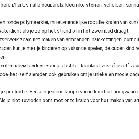
ren/hart, smalle oogparels, kleurrijke sterren, schelpen, springri
en ronde polymeerklei, milieuvriendelijke rocaille-kralen van kunst
aterdicht als je ze op het strand of in het zwembad draagt.
elwerk zoals het maken van armbanden, halskettingen, oorbellen
aden kun je met je kinderen op vakantie spelen, de ouder-kind re
en.
l en ideaal cadeau voor je dochter, kleinkind, zus of jezelf voo
doe-het-zelf sieraden ook gebruiken om je unieke en mooie cade
dige productie. Een aangename koopervaring komt uit hoogwaar
 Als je niet tevreden bent met onze kralen voor het maken van a