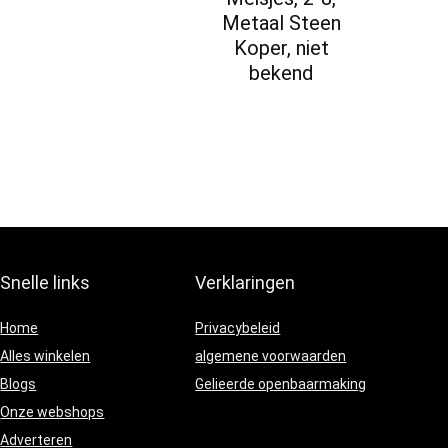
Metaal Steen
Koper, niet
bekend
Snelle links
Verklaringen
Home
Privacybeleid
Alles winkelen
algemene voorwaarden
Blogs
Gelieerde openbaarmaking
Onze webshops
Adverteren