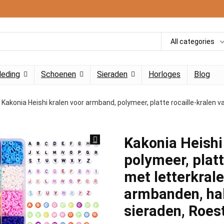
All categories
leding
Schoenen
Sieraden
Horloges
Blog
Kakonia Heishi kralen voor armband, polymeer, platte rocaille-kralen
Kakonia Heishi
polymeer, platt
met letterkral
armbanden, hal
sieraden, Roest