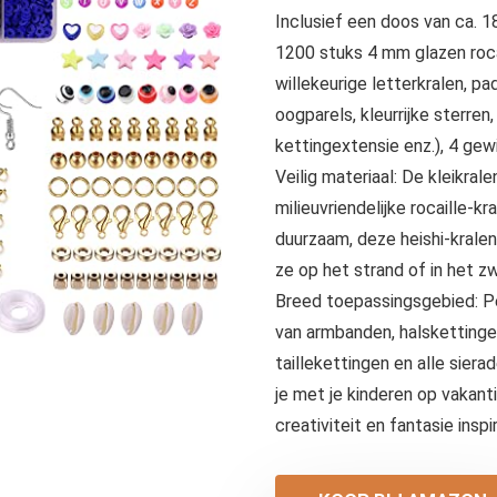
Inclusief een doos van ca. 
1200 stuks 4 mm glazen roca
willekeurige letterkralen, p
oogparels, kleurrijke sterren,
kettingextensie enz.), 4 gew
Veilig materiaal: De kleikral
milieuvriendelijke rocaille-kr
duurzaam, deze heishi-kralen
ze op het strand of in het 
Breed toepassingsgebied: P
van armbanden, halskettingen
taillekettingen en alle sier
je met je kinderen op vakant
creativiteit en fantasie ins