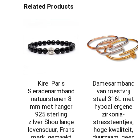
Related Products
Kirei Paris
Damesarmband
Sieradenarmband
van roestvrij
natuurstenen 8
staal 316L met
mm met hanger
hypoallergene
925 sterling
zirkonia-
zilver Shou lange
strassteentjes,
levensduur, Frans
hoge kwaliteit,
merk, gemaakt
duurzaam, geen