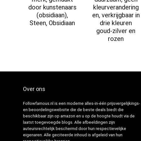
door kunstenaars
kleurverandering
(obsidiaan),
en, verkrijgbaar in
Steen, Obsidiaan
drie kleuren
goud-zilver en
rozen
Over ons
Followfamous.nl is een moderne alles-in-één prijsvergelijkings-
en beoordelingswebsite die de beste deals biedt die
beschikbaar zijn op amazon en u op de hoogte houdt via de
laatst toegevoegde blogs. Alle afbeeldingen zijn
auteursrechtelijk beschermd door hun respectievelijke
eigenaren. Alle geciteerde inhoud is afgeleid van hun