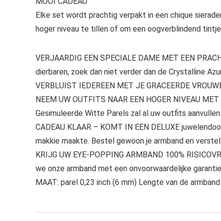
MOOI CADEAU
Elke set wordt prachtig verpakt in een chique sierade
hoger niveau te tillen of om een oogverblindend tintj
VERJAARDIG EEN SPECIALE DAME MET EEN PRACHTIGE
dierbaren, zoek dan niet verder dan de Crystalline Azu
VERBLUIST IEDEREEN MET JE GRACEERDE VROUWEN ARM
NEEM UW OUTFITS NAAR EEN HOGER NIVEAU MET UW A
Gesimuleerde Witte Parels zal al uw outfits aanvullen
CADEAU KLAAR – KOMT IN EEN DELUXE juwelendoos: vo
makkie maakte. Bestel gewoon je armband en verstel 
KRIJG UW EYE-POPPING ARMBAND 100% RISICOVRIJ: Ons
we onze armband met een onvoorwaardelijke garantie
MAAT: parel 0,23 inch (6 mm) Lengte van de armband 6