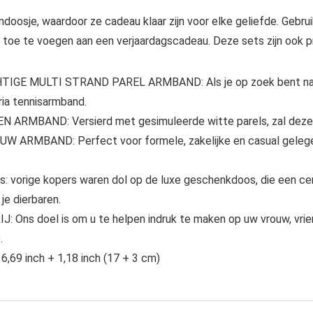
ndoosje, waardoor ze cadeau klaar zijn voor elke geliefde. Gebr
e toe te voegen aan een verjaardagscadeau. Deze sets zijn ook p
 MULTI STRAND PAREL ARMBAND: Als je op zoek bent naar e
ria tennisarmband.
BAND: Versierd met gesimuleerde witte parels, zal deze ch
RMBAND: Perfect voor formele, zakelijke en casual gelege
.
rige kopers waren dol op de luxe geschenkdoos, die een cert
je dierbaren.
 doel is om u te helpen indruk te maken op uw vrouw, vriend
.
,69 inch + 1,18 inch (17 + 3 cm)