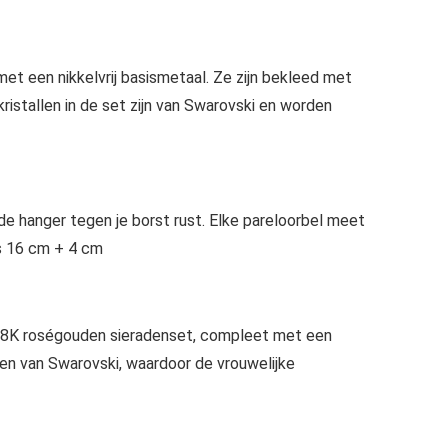
met een nikkelvrij basismetaal. Ze zijn bekleed met
stallen in de set zijn van Swarovski en worden
de hanger tegen je borst rust. Elke pareloorbel meet
is 16 cm + 4 cm
e 18K roségouden sieradenset, compleet met een
len van Swarovski, waardoor de vrouwelijke