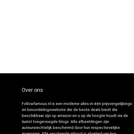
Over ons
Followfamous.nl is een moderne alles-in-één prijsvergelijkings-
en beoordelingswebsite die de beste deals biedt die
beschikbaar zijn op amazon en u op de hoogte houdt via de
laatst toegevoegde blogs. Alle afbeeldingen zijn
auteursrechtelijk beschermd door hun respectievelijke
eigenaren. Alle geciteerde inhoud is afgeleid van hun