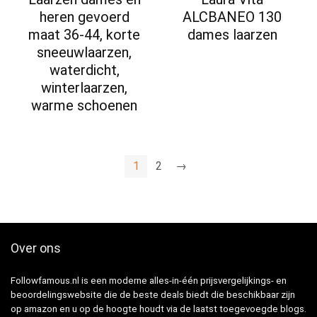
heren gevoerd
ALCBANEO 130
maat 36-44, korte
dames laarzen
sneeuwlaarzen,
waterdicht,
winterlaarzen,
warme schoenen
1
2
→
Over ons
Followfamous.nl is een moderne alles-in-één prijsvergelijkings- en
beoordelingswebsite die de beste deals biedt die beschikbaar zijn
op amazon en u op de hoogte houdt via de laatst toegevoegde blogs.