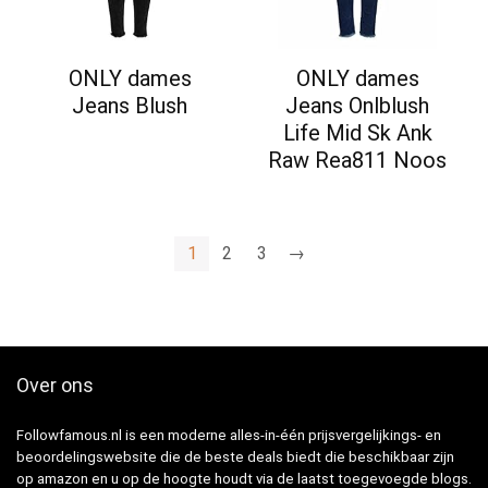
ONLY dames
ONLY dames
Jeans Blush
Jeans Onlblush
Life Mid Sk Ank
Raw Rea811 Noos
1
2
3
→
Over ons
Followfamous.nl is een moderne alles-in-één prijsvergelijkings- en
beoordelingswebsite die de beste deals biedt die beschikbaar zijn
op amazon en u op de hoogte houdt via de laatst toegevoegde blogs.