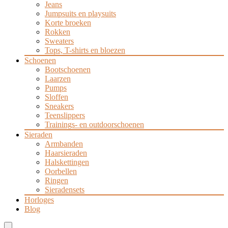
Jeans
Jumpsuits en playsuits
Korte broeken
Rokken
Sweaters
Tops, T-shirts en bloezen
Schoenen
Bootschoenen
Laarzen
Pumps
Sloffen
Sneakers
Teenslippers
Trainings- en outdoorschoenen
Sieraden
Armbanden
Haarsieraden
Halskettingen
Oorbellen
Ringen
Sieradensets
Horloges
Blog