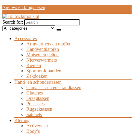
Nieuws en blogs lezen
Search for:
Accessoires
Armwarmers en moffen
Handventilatoren
Mutsen en petten
Nierverwarmers
Riemen
Sporthoofdbanden
Zakdoeken
Hand- en schoudertassen
Canvastassen en strandtassen
Clutches
Draagtassen
Polstasjes
Rugzaktassen
Satchels
Kleding
Activewear
Body’s