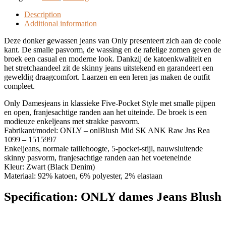
Description
Additional information
Deze donker gewassen jeans van Only presenteert zich aan de coole
kant. De smalle pasvorm, de wassing en de rafelige zomen geven de
broek een casual en moderne look. Dankzij de katoenkwaliteit en
het stretchaandeel zit de skinny jeans uitstekend en garandeert een
geweldig draagcomfort. Laarzen en een leren jas maken de outfit
compleet.
Only Damesjeans in klassieke Five-Pocket Style met smalle pijpen
en open, franjesachtige randen aan het uiteinde. De broek is een
modieuze enkeljeans met strakke pasvorm.
Fabrikant/model: ONLY – onlBlush Mid SK ANK Raw Jns Rea
1099 – 1515997
Enkeljeans, normale taillehoogte, 5-pocket-stijl, nauwsluitende
skinny pasvorm, franjesachtige randen aan het voeteneinde
Kleur: Zwart (Black Denim)
Materiaal: 92% katoen, 6% polyester, 2% elastaan
Specification:
ONLY dames Jeans Blush