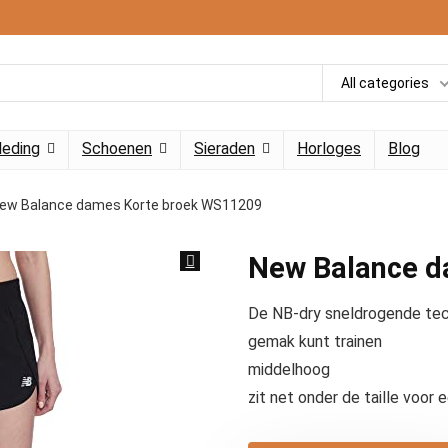
All categories
leding
Schoenen
Sieraden
Horloges
Blog
ew Balance dames Korte broek WS11209
New Balance d
De NB-dry sneldrogende tech
gemak kunt trainen
middelhoog
zit net onder de taille voo