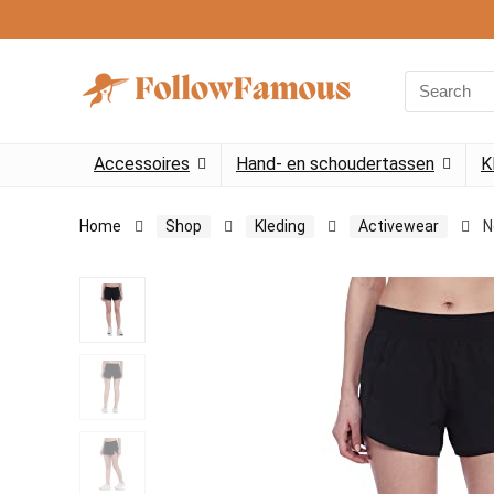
Search
for:
Accessoires
Hand- en schoudertassen
K
Home
Shop
Kleding
Activewear
N