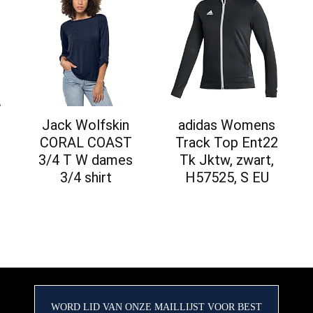
Jack Wolfskin
adidas Womens
CORAL COAST
Track Top Ent22
3/4 T W dames
Tk Jktw, zwart,
3/4 shirt
H57525, S EU
WORD LID VAN ONZE MAILLIJST VOOR BEST