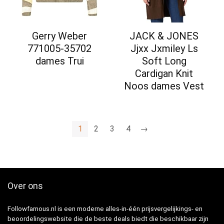
Gerry Weber
JACK & JONES
771005-35702
Jjxx Jxmiley Ls
dames Trui
Soft Long
Cardigan Knit
Noos dames Vest
1
2
3
4
→
Over ons
Followfamous.nl is een moderne alles-in-één prijsvergelijkings- en
beoordelingswebsite die de beste deals biedt die beschikbaar zijn