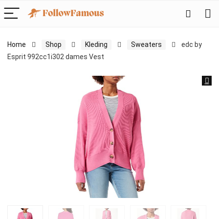
Home
Shop
Kleding
Sweaters
edc by
Esprit 992cc1i302 dames Vest