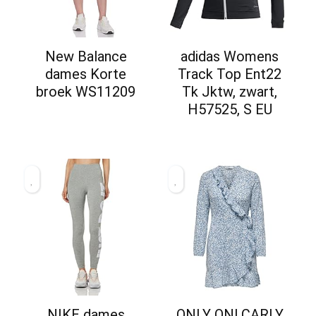
New Balance
adidas Womens
dames Korte
Track Top Ent22
broek WS11209
Tk Jktw, zwart,
H57525, S EU
NIKE dames
ONLY ONLCARLY