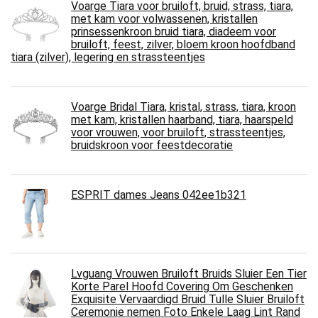
Voarge Tiara voor bruiloft, bruid, strass, tiara,
met kam voor volwassenen, kristallen
prinsessenkroon bruid tiara, diadeem voor
bruiloft, feest, zilver, bloem kroon hoofdband
tiara (zilver), legering en strassteentjes
Voarge Bridal Tiara, kristal, strass, tiara, kroon
met kam, kristallen haarband, tiara, haarspeld
voor vrouwen, voor bruiloft, strassteentjes,
bruidskroon voor feestdecoratie
ESPRIT dames Jeans 042ee1b321
Lvguang Vrouwen Bruiloft Bruids Sluier Een Tier
Korte Parel Hoofd Covering Om Geschenken
Exquisite Vervaardigd Bruid Tulle Sluier Bruiloft
Ceremonie nemen Foto Enkele Laag Lint Rand