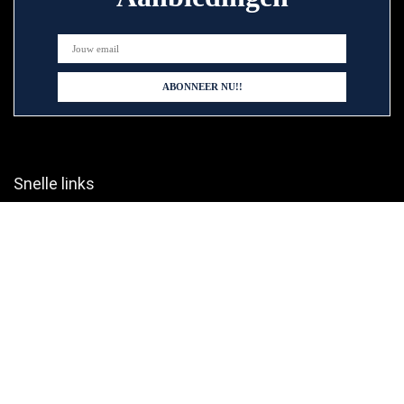
Snelle links
Home
Alles winkelen
Blogs
Onze webshops
Adverteren
Verklaringen
Privacybeleid