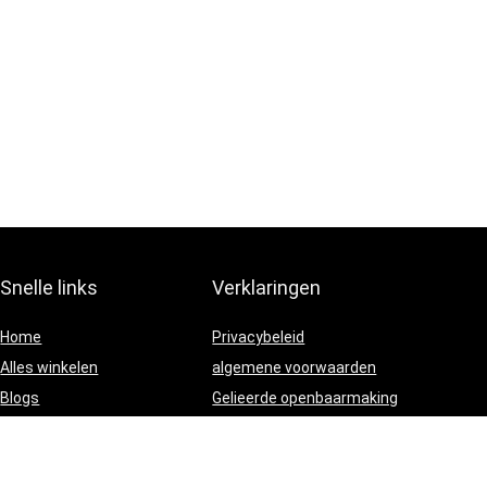
Snelle links
Verklaringen
Home
Privacybeleid
Alles winkelen
algemene voorwaarden
Blogs
Gelieerde openbaarmaking
Onze webshops
Adverteren