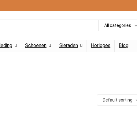
All categories
leding
Schoenen
Sieraden
Horloges
Blog
Default sorting