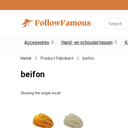
Search
for:
Accessoires
Hand- en schoudertassen
K
Home
Product Fabrikant
‎beifon
‎beifon
Showing the single result