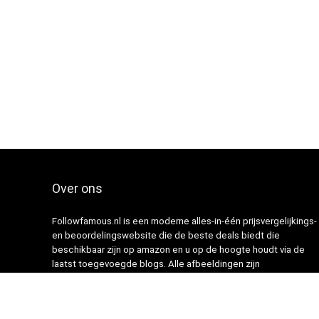
Over ons
Followfamous.nl is een moderne alles-in-één prijsvergelijkings-
en beoordelingswebsite die de beste deals biedt die
beschikbaar zijn op amazon en u op de hoogte houdt via de
laatst toegevoegde blogs. Alle afbeeldingen zijn
auteursrechtelijk beschermd door hun respectievelijke
eigenaren. Alle geciteerde inhoud is afgeleid van hun
respectievelijke bronnen.