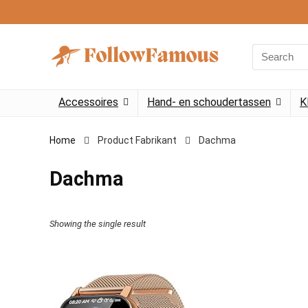
Search
for:
Accessoires
Hand- en schoudertassen
K
Home
Product Fabrikant
‎Dachma
‎Dachma
Showing the single result