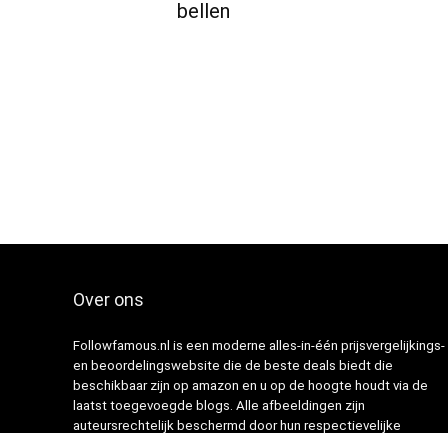
bellen
Over ons
Followfamous.nl is een moderne alles-in-één prijsvergelijkings-
en beoordelingswebsite die de beste deals biedt die
beschikbaar zijn op amazon en u op de hoogte houdt via de
laatst toegevoegde blogs. Alle afbeeldingen zijn
auteursrechtelijk beschermd door hun respectievelijke
eigenaren. Alle geciteerde inhoud is afgeleid van hun