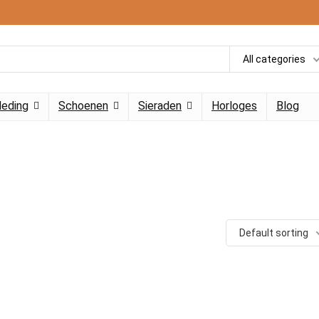
All categories
leding
Schoenen
Sieraden
Horloges
Blog
Default sorting