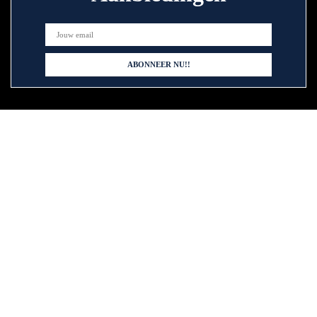
Snelle links
Home
Alles winkelen
Blogs
Onze webshops
Adverteren
Verklaringen
Privacybeleid