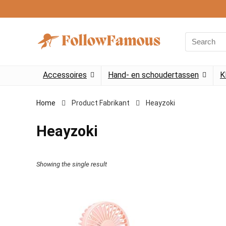
Search
for:
Accessoires
Hand- en schoudertassen
K
Home
Product Fabrikant
‎Heayzoki
‎Heayzoki
Showing the single result