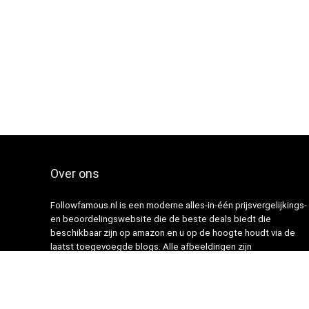
Over ons
Followfamous.nl is een moderne alles-in-één prijsvergelijkings-
en beoordelingswebsite die de beste deals biedt die
beschikbaar zijn op amazon en u op de hoogte houdt via de
laatst toegevoegde blogs. Alle afbeeldingen zijn
auteursrechtelijk beschermd door hun respectievelijke
eigenaren. Alle geciteerde inhoud is afgeleid van hun
respectievelijke bronnen.