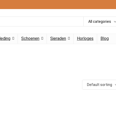
All categories
leding
Schoenen
Sieraden
Horloges
Blog
Default sorting