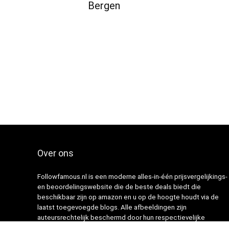
Bergen
Over ons
Followfamous.nl is een moderne alles-in-één prijsvergelijkings-
en beoordelingswebsite die de beste deals biedt die
beschikbaar zijn op amazon en u op de hoogte houdt via de
laatst toegevoegde blogs. Alle afbeeldingen zijn
auteursrechtelijk beschermd door hun respectievelijke
eigenaren. Alle geciteerde inhoud is afgeleid van hun