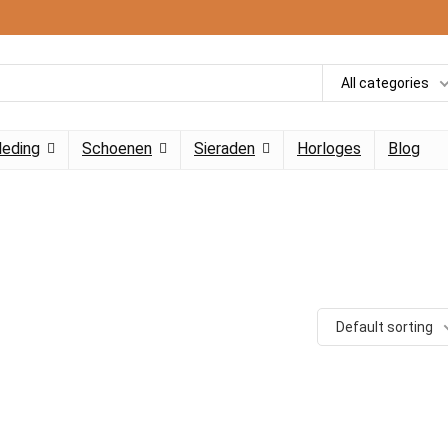
All categories
leding
Schoenen
Sieraden
Horloges
Blog
Default sorting