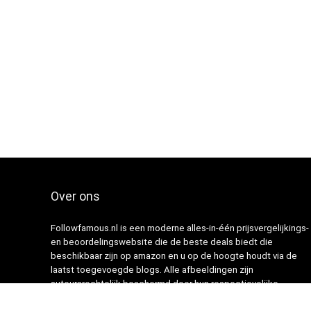
Over ons
Followfamous.nl is een moderne alles-in-één prijsvergelijkings-
en beoordelingswebsite die de beste deals biedt die
beschikbaar zijn op amazon en u op de hoogte houdt via de
laatst toegevoegde blogs. Alle afbeeldingen zijn
auteursrechtelijk beschermd door hun respectievelijke
eigenaren. Alle geciteerde inhoud is afgeleid van hun