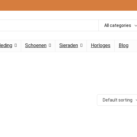
All categories
leding
Schoenen
Sieraden
Horloges
Blog
Default sorting