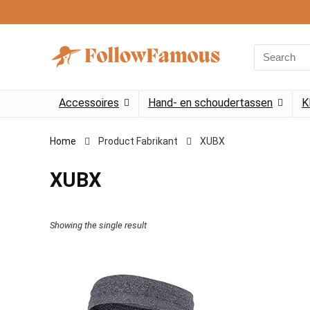
Search
for:
Accessoires
Hand- en schoudertassen
K
Home
Product Fabrikant
‎XUBX
‎XUBX
Showing the single result