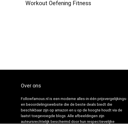
Workout Oefening Fitness
Over ons
Followfamous.nl is een moderne alles-in-één prijsvergelijkings-
en beoordelingswebsite die de beste deals biedt die
beschikbaar zijn op amazon en u op de hoogte houdt via de
laatst toegevoegde blogs. Alle afbeeldingen zijn
auteursrechtelijk beschermd door hun respectievelijke
eigenaren. Alle geciteerde inhoud is afgeleid van hun