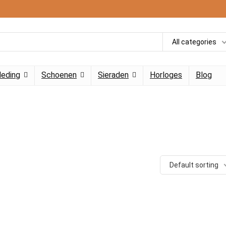
All categories
leding
Schoenen
Sieraden
Horloges
Blog
Default sorting