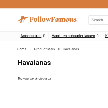
Search
for:
Accessoires
Hand- en schoudertassen
K
Home
Product Merk
‎Havaianas
‎Havaianas
Showing the single result