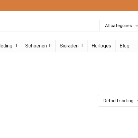
All categories
leding
Schoenen
Sieraden
Horloges
Blog
Default sorting