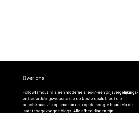
Over ons
Followfamous.nl is een moderne alles-in-één prijsvergelijkings-
en beoordelingswebsite die de beste deals biedt die
beschikbaar zijn op amazon en u op de hoogte houdt via de
laatst toegevoegde blogs. Alle afbeeldingen zijn
auteursrechtelijk beschermd door hun respectievelijke
eigenaren. Alle geciteerde inhoud is afgeleid van hun
respectievelijke bronnen.