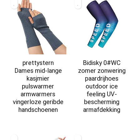
prettystern
Bidisky 0#WC
Dames mid-lange
zomer zonwering
kasjmier
paardrijhoes
pulswarmer
outdoor ice
armwarmers
feeling UV-
vingerloze geribde
bescherming
handschoenen
armafdekking