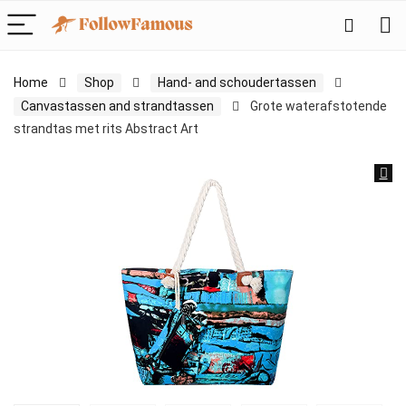
Home
Shop
Hand- and schoudertassen
Canvastassen and strandtassen
Grote waterafstotende
strandtas met rits Abstract Art