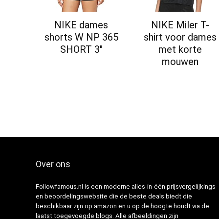
NIKE dames
NIKE Miler T-
shorts W NP 365
shirt voor dames
SHORT 3″
met korte
mouwen
Over ons
Followfamous.nl is een moderne alles-in-één prijsvergelijkings-
en beoordelingswebsite die de beste deals biedt die
beschikbaar zijn op amazon en u op de hoogte houdt via de
laatst toegevoegde blogs. Alle afbeeldingen zijn