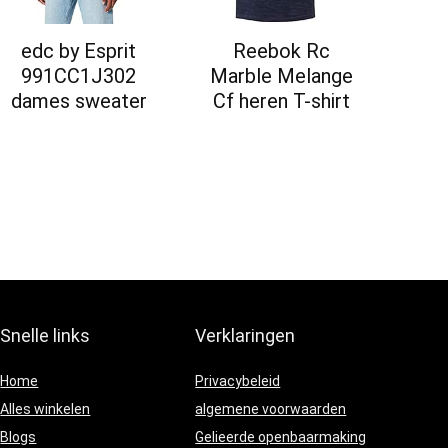
edc by Esprit
Reebok Rc
991CC1J302
Marble Melange
dames sweater
Cf heren T-shirt
Snelle links
Verklaringen
Home
Privacybeleid
Alles winkelen
algemene voorwaarden
Blogs
Gelieerde openbaarmaking