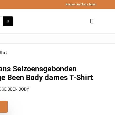
Nieuws en blogs lezen
hirt
eans Seizoensgebonden
 Been Body dames T-Shirt
GE BEEN BODY