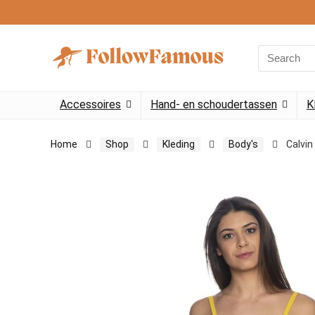
Search
for:
Accessoires
Hand- en schoudertassen
K
Home
Shop
Kleding
Body's
Calvi