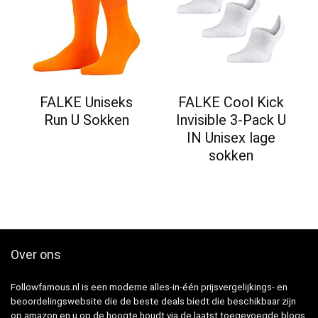
FALKE Uniseks
FALKE Cool Kick
Run U Sokken
Invisible 3-Pack U
IN Unisex lage
sokken
Over ons
Followfamous.nl is een moderne alles-in-één prijsvergelijkings- en
beoordelingswebsite die de beste deals biedt die beschikbaar zijn
op amazon en u op de hoogte houdt via de laatst toegevoegde blogs.