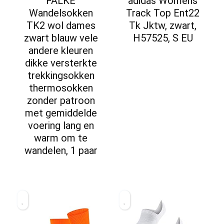
FALKE
adidas Womens
Wandelsokken
Track Top Ent22
TK2 wol dames
Tk Jktw, zwart,
zwart blauw vele
H57525, S EU
andere kleuren
dikke versterkte
trekkingsokken
thermosokken
zonder patroon
met gemiddelde
voering lang en
warm om te
wandelen, 1 paar