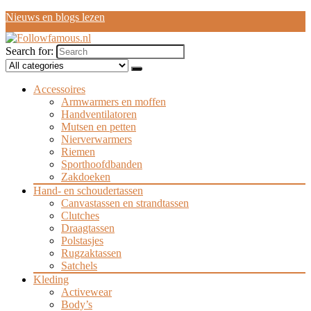
Nieuws en blogs lezen
Search for:
Accessoires
Armwarmers en moffen
Handventilatoren
Mutsen en petten
Nierverwarmers
Riemen
Sporthoofdbanden
Zakdoeken
Hand- en schoudertassen
Canvastassen en strandtassen
Clutches
Draagtassen
Polstasjes
Rugzaktassen
Satchels
Kleding
Activewear
Body’s