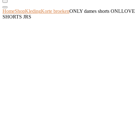
Home
Shop
Kleding
Korte broeken
ONLY dames shorts ONLLOVE
SHORTS JRS