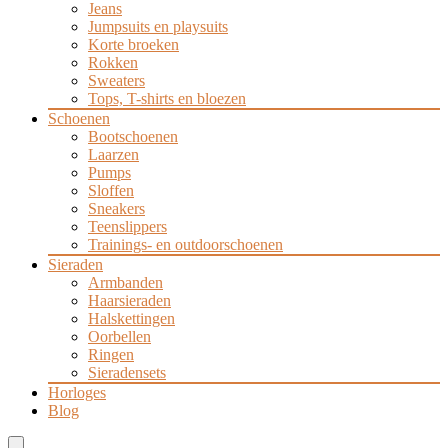
Jeans
Jumpsuits en playsuits
Korte broeken
Rokken
Sweaters
Tops, T-shirts en bloezen
Schoenen
Bootschoenen
Laarzen
Pumps
Sloffen
Sneakers
Teenslippers
Trainings- en outdoorschoenen
Sieraden
Armbanden
Haarsieraden
Halskettingen
Oorbellen
Ringen
Sieradensets
Horloges
Blog