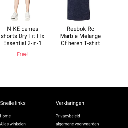
NIKE dames
Reebok Rc
shorts Dry Fit Flx
Marble Melange
Essential 2-in-1
Cf heren T-shirt
Free!
Snelle links
Verklaringen
Home
Privacybeleid
Alles winkelen
algemene voorwaarden