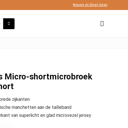
Nieuws en blogs lezen
 Micro-shortmicrobroek
hort
brede zijkanten
ische manchetten aan de tailleband
rkant van superlicht en glad microvezel jersey