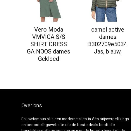
Vero Moda
camel active
VMVICA S/S
dames
SHIRT DRESS
3302709e5034
GA NOOS dames
Jas, blauw,
Gekleed
Over ons
Followfamous.nl is een moderne alles-in-één prijsvergelijkings-
en beoordelingswebsite die de beste deals biedt die
beschikbaar zijn op amazon en u op de hoogte houdt via de