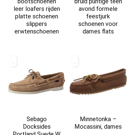
bootschoenen
bruid puntige teen
leer loafers rijden
avond formele
platte schoenen
feestjurk
slippers
schoenen voor
erwtenschoenen
dames flats
Sebago
Minnetonka –
Docksides
Mocassini, dames
Portland Suede W