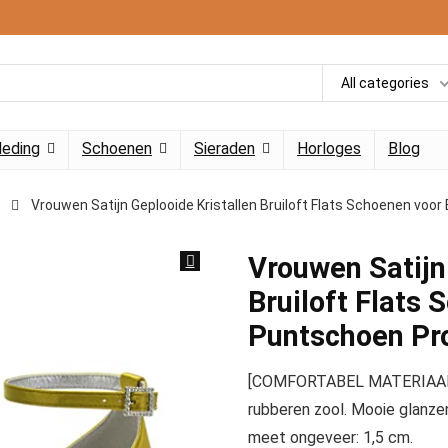
All categories
leding
Schoenen
Sieraden
Horloges
Blog
Vrouwen Satijn Geplooide Kristallen Bruiloft Flats Schoenen voo
Vrouwen Satijn
Bruiloft Flats 
Puntschoen Pr
[COMFORTABEL MATERIAAL] Bo
rubberen zool. Mooie glanze
meet ongeveer: 1,5 cm.