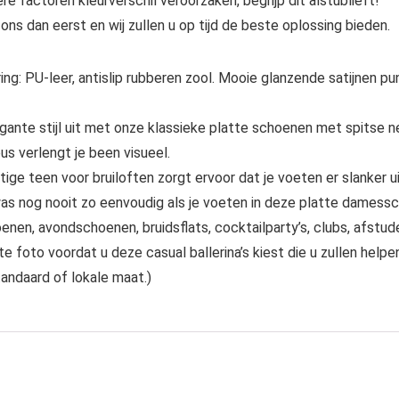
e factoren kleurverschil veroorzaken, begrijp dit alstublieft!
ns dan eerst en wij zullen u op tijd de beste oplossing bieden.
 PU-leer, antislip rubberen zool. Mooie glanzende satijnen pu
e stijl uit met onze klassieke platte schoenen met spitse ne
us verlengt je been visueel.
een voor bruiloften zorgt ervoor dat je voeten er slanker uit
was nog nooit zo eenvoudig als je voeten in deze platte damessc
en, avondschoenen, bruidsflats, cocktailparty’s, clubs, afstud
foto voordat u deze casual ballerina’s kiest die u zullen helpe
andaard of lokale maat.)