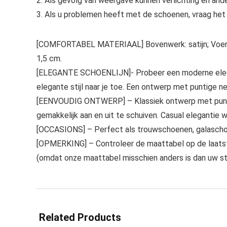
2. Als gevolg van weergave kunnen verlichting en ander
3. Als u problemen heeft met de schoenen, vraag het o
[COMFORTABEL MATERIAAL] Bovenwerk: satijn; Voering:
1,5 cm.
[ELEGANTE SCHOENLIJN]- Probeer een moderne elegant
elegante stijl naar je toe. Een ontwerp met puntige ne
[EENVOUDIG ONTWERP] – Klassiek ontwerp met puntige t
gemakkelijk aan en uit te schuiven. Casual elegantie 
[OCCASIONS] – Perfect als trouwschoenen, galaschoen
[OPMERKING] – Controleer de maattabel op de laatste 
(omdat onze maattabel misschien anders is dan uw st
Related Products