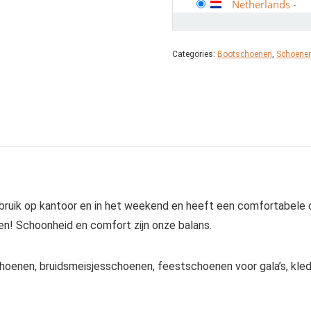
Netherlands
-
Categories:
Bootschoenen
,
Schoene
gebruik op kantoor en in het weekend en heeft een comfortabele
en! Schoonheid en comfort zijn onze balans.
hoenen, bruidsmeisjesschoenen, feestschoenen voor gala’s, kle