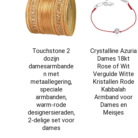
Touchstone 2
Crystalline Azuria
dozijn
Dames 18kt
damesarmbande
Rose of Wit
n met
Vergulde Witte
metaallegering,
Kristallen Rode
speciale
Kabbalah
armbanden,
Armband voor
warm-rode
Dames en
designersieraden,
Meisjes
2-delige set voor
dames