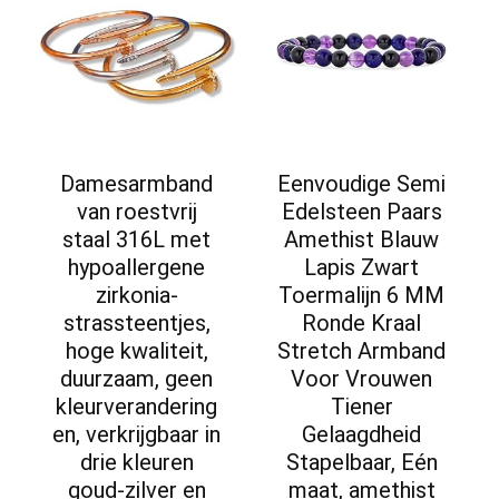
Damesarmband
Eenvoudige Semi
van roestvrij
Edelsteen Paars
staal 316L met
Amethist Blauw
hypoallergene
Lapis Zwart
zirkonia-
Toermalijn 6 MM
strassteentjes,
Ronde Kraal
hoge kwaliteit,
Stretch Armband
duurzaam, geen
Voor Vrouwen
kleurverandering
Tiener
en, verkrijgbaar in
Gelaagdheid
drie kleuren
Stapelbaar, Eén
goud-zilver en
maat, amethist