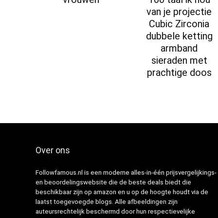
van je projectie
Cubic Zirconia
dubbele ketting
armband
sieraden met
prachtige doos
Over ons
Followfamous.nl is een moderne alles-in-één prijsvergelijkings-
en beoordelingswebsite die de beste deals biedt die
beschikbaar zijn op amazon en u op de hoogte houdt via de
laatst toegevoegde blogs. Alle afbeeldingen zijn
auteursrechtelijk beschermd door hun respectievelijke