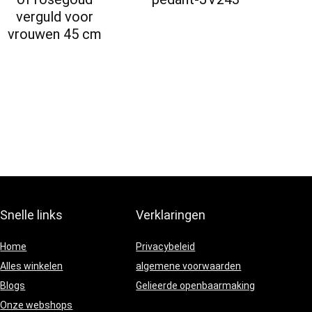
verguld voor
vrouwen 45 cm
Snelle links
Verklaringen
Home
Privacybeleid
Alles winkelen
algemene voorwaarden
Blogs
Gelieerde openbaarmaking
Onze webshops