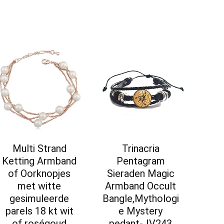
Multi Strand
Trinacria
Ketting Armband
Pentagram
of Oorknopjes
Sieraden Magic
met witte
Armband Occult
gesimuleerde
Bangle,Mythologi
parels 18 kt wit
e Mystery
of roségoud
pedant-JV243