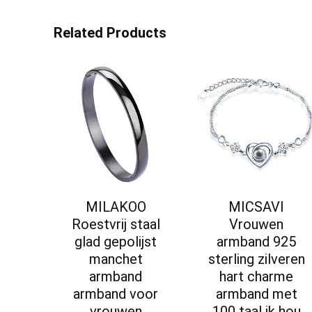
Related Products
MILAKOO
MICSAVI
Roestvrij staal
Vrouwen
glad gepolijst
armband 925
manchet
sterling zilveren
armband
hart charme
armband voor
armband met
vrouwen
100 taal ik hou