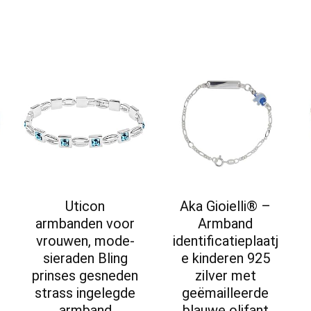
Uticon
Aka Gioielli® –
armbanden voor
Armband
vrouwen, mode-
identificatieplaatj
sieraden Bling
e kinderen 925
prinses gesneden
zilver met
strass ingelegde
geëmailleerde
armband
blauwe olifant