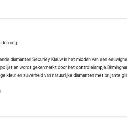
uden ring
rende diamanten Securley Klauw in het midden van een eeuwighei
gepolijst en wordt gekenmerkt door het controlelampje Birmingha
e kleur en zuiverheid van natuurlijke diamanten met briljante gl
s