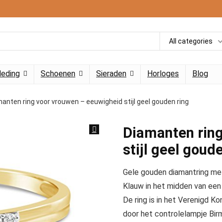
All categories
leding
Schoenen
Sieraden
Horloges
Blog
anten ring voor vrouwen – eeuwigheid stijl geel gouden ring
Diamanten ring
stijl geel goud
Gele gouden diamantring met
Klauw in het midden van een 
De ring is in het Verenigd K
door het controlelampje Bir