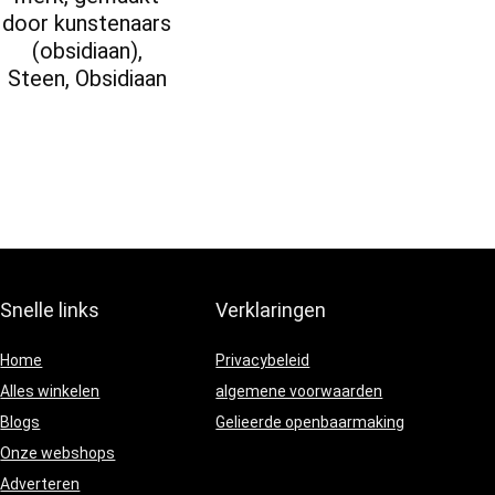
door kunstenaars
(obsidiaan),
Steen, Obsidiaan
Snelle links
Verklaringen
Home
Privacybeleid
Alles winkelen
algemene voorwaarden
Blogs
Gelieerde openbaarmaking
Onze webshops
Adverteren