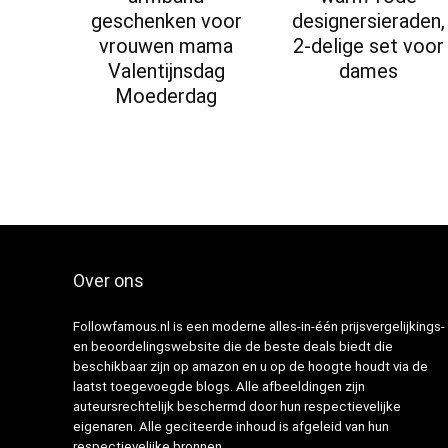
geschenken voor
designersieraden,
vrouwen mama
2-delige set voor
Valentijnsdag
dames
Moederdag
Over ons
Followfamous.nl is een moderne alles-in-één prijsvergelijkings-
en beoordelingswebsite die de beste deals biedt die
beschikbaar zijn op amazon en u op de hoogte houdt via de
laatst toegevoegde blogs. Alle afbeeldingen zijn
auteursrechtelijk beschermd door hun respectievelijke
eigenaren. Alle geciteerde inhoud is afgeleid van hun
respectievelijke bronnen.