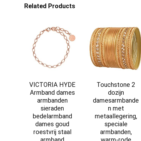
Related Products
VICTORIA HYDE
Touchstone 2
Armband dames
dozijn
armbanden
damesarmbande
sieraden
n met
bedelarmband
metaallegering,
dames goud
speciale
roestvrij staal
armbanden,
armband
warm-rode