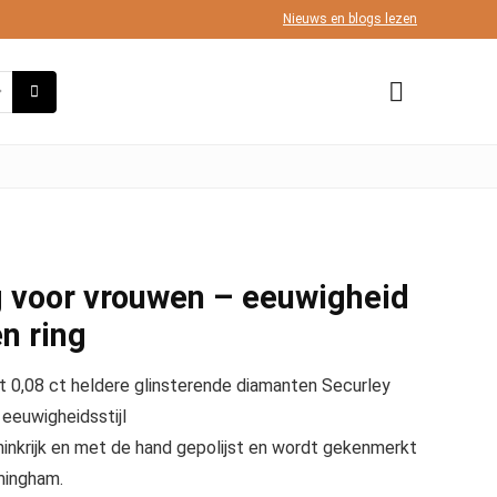
Nieuws en blogs lezen
 voor vrouwen – eeuwigheid
en ring
 0,08 ct heldere glinsterende diamanten Securley
eeuwigheidsstijl
oninkrijk en met de hand gepolijst en wordt gekenmerkt
mingham.