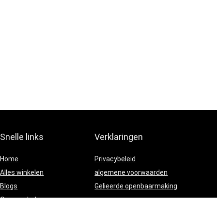
Snelle links
Verklaringen
Home
Privacybeleid
Alles winkelen
algemene voorwaarden
Blogs
Gelieerde openbaarmaking
Onze webshops
Adverteren