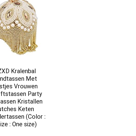
XD Kralenbal
ndtassen Met
stjes Vrouwen
oftstassen Party
assen Kristallen
utches Keten
ertassen (Color :
ize : One size)