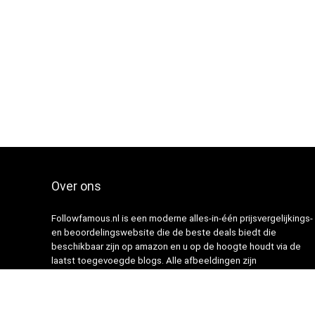
Over ons
Followfamous.nl is een moderne alles-in-één prijsvergelijkings-
en beoordelingswebsite die de beste deals biedt die
beschikbaar zijn op amazon en u op de hoogte houdt via de
laatst toegevoegde blogs. Alle afbeeldingen zijn
auteursrechtelijk beschermd door hun respectievelijke
eigenaren. Alle geciteerde inhoud is afgeleid van hun
respectievelijke bronnen.