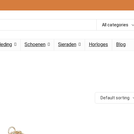
All categories
leding
Schoenen
Sieraden
Horloges
Blog
Default sorting