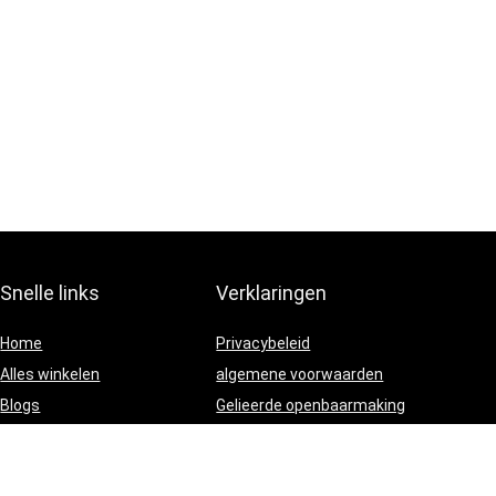
Snelle links
Verklaringen
Home
Privacybeleid
Alles winkelen
algemene voorwaarden
Blogs
Gelieerde openbaarmaking
Onze webshops
Adverteren