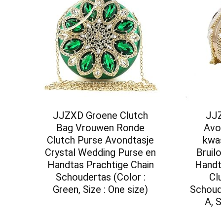
JJZXD Groene Clutch
JJZ
Bag Vrouwen Ronde
Avo
Clutch Purse Avondtasje
kwa
Crystal Wedding Purse en
Bruil
Handtas Prachtige Chain
Handt
Schoudertas (Color :
Cl
Green, Size : One size)
Schoud
A, S