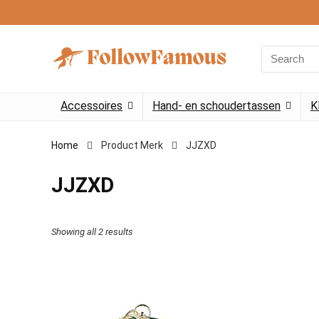
Search
for:
Accessoires
Hand- en schoudertassen
K
Home
Product Merk
‎JJZXD
‎JJZXD
Showing all 2 results