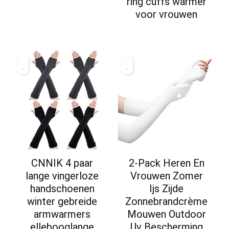
ring cuffs warmer
voor vrouwen
CNNIK 4 paar
2-Pack Heren En
lange vingerloze
Vrouwen Zomer
handschoenen
Ijs Zijde
winter gebreide
Zonnebrandcrème
armwarmers
Mouwen Outdoor
ellebooglange
Uv Bescherming