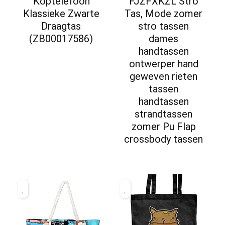
‘Koptelefoon’
FJZFXKZL Stro
Klassieke Zwarte
Tas, Mode zomer
Draagtas
stro tassen
(ZB00017586)
dames
handtassen
ontwerper hand
geweven rieten
tassen
handtassen
strandtassen
zomer Pu Flap
crossbody tassen