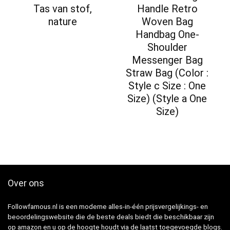
Tas van stof,
Handle Retro
nature
Woven Bag
Handbag One-
Shoulder
Messenger Bag
Straw Bag (Color :
Style c Size : One
Size) (Style a One
Size)
Over ons
Followfamous.nl is een moderne alles-in-één prijsvergelijkings- en
beoordelingswebsite die de beste deals biedt die beschikbaar zijn
op amazon en u op de hoogte houdt via de laatst toegevoegde blogs.