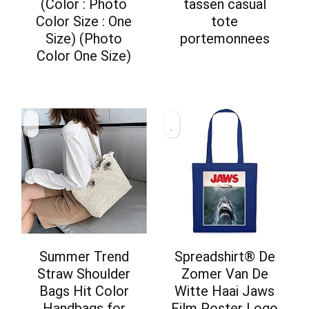
(Color : Photo
tassen casual
Color Size : One
tote
Size) (Photo
portemonnees
Color One Size)
Summer Trend
Spreadshirt® De
Straw Shoulder
Zomer Van De
Bags Hit Color
Witte Haai Jaws
Handbags for
Film Poster Logo