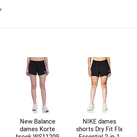
w
New Balance
NIKE dames
dames Korte
shorts Dry Fit Flx
broek WS11209
Essential 2-in-1