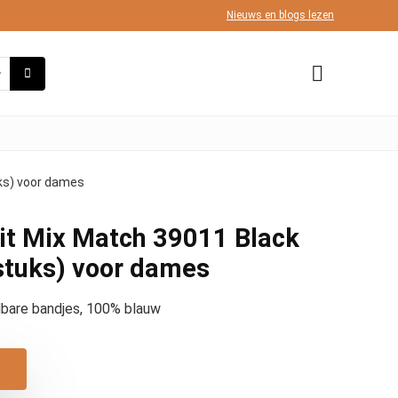
Nieuws en blogs lezen
uks) voor dames
it Mix Match 39011 Black
stuks) voor dames
lbare bandjes, 100% blauw