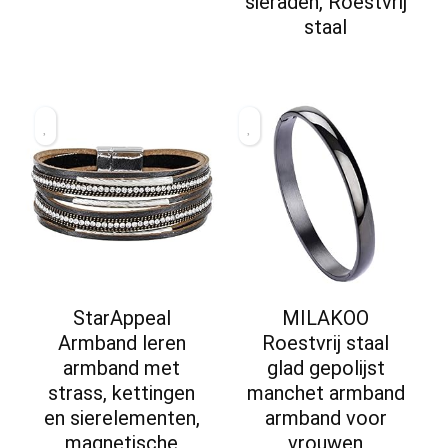
sieraden, Roestvrij
staal
StarAppeal
MILAKOO
Armband leren
Roestvrij staal
armband met
glad gepolijst
strass, kettingen
manchet armband
en sierelementen,
armband voor
magnetische
vrouwen