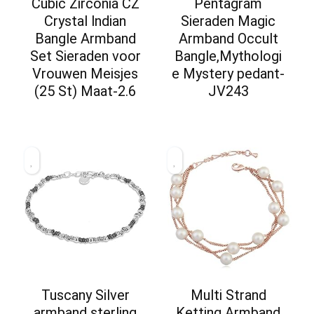
Cubic Zirconia CZ
Pentagram
Crystal lndian
Sieraden Magic
Bangle Armband
Armband Occult
Set Sieraden voor
Bangle,Mythologi
Vrouwen Meisjes
e Mystery pedant-
(25 St) Maat-2.6
JV243
Tuscany Silver
Multi Strand
armband sterling
Ketting Armband