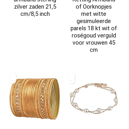
zilver zaden 21,5
of Oorknopjes
cm/8,5 inch
met witte
gesimuleerde
parels 18 kt wit of
roségoud verguld
voor vrouwen 45
cm