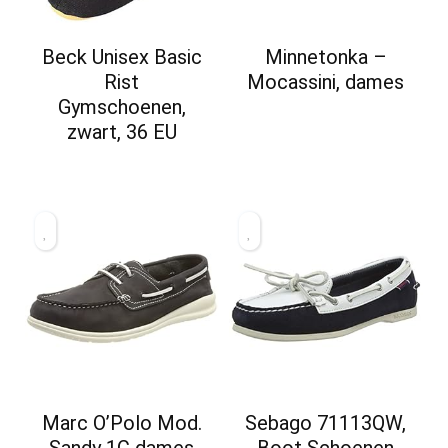
Beck Unisex Basic
Minnetonka –
Rist
Mocassini, dames
Gymschoenen,
zwart, 36 EU
Marc O’Polo Mod.
Sebago 71113QW,
Sandy 1C dames
Boot Schoenen