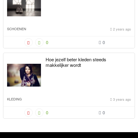
SCHOENEN
2 years ago
0
0
Hoe jezelf beter kleden steeds
makkelijker wordt
KLEDING
3 years ago
0
0